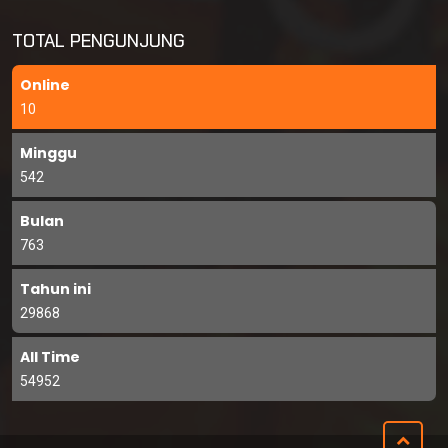
TOTAL PENGUNJUNG
Online
10
Minggu
542
Bulan
763
Tahun ini
29868
All Time
54952