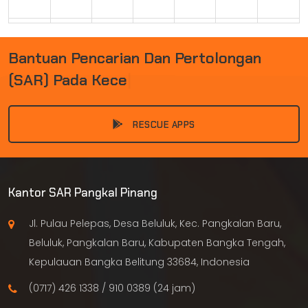
30
31
1
2
3
4
5
B
A
N
T
U
A
N
P
E
N
C
A
R
I
A
N
D
A
N
P
E
R
T
O
L
O
N
G
A
N
(
S
A
R
)
P
A
D
A
K
E
C
E
L
A
K
|
RESCUE APPS
Kantor SAR Pangkal Pinang
Jl. Pulau Pelepas, Desa Beluluk, Kec. Pangkalan Baru,
Beluluk, Pangkalan Baru, Kabupaten Bangka Tengah,
Kepulauan Bangka Belitung 33684, Indonesia
(0717) 426 1338 / 910 0389 (24 jam)