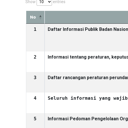
Show
entries
No
1
Daftar Informasi Publik Badan Nasio
2
Informasi tentang peraturan, keputus
3
Daftar rancangan peraturan perund
4
Seluruh informasi yang wajib
5
Informasi Pedoman Pengelolaan Org