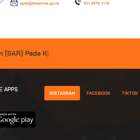
N
(
S
A
R
)
P
A
D
A
K
E
C
E
L
A
K
A
|
E APPS
INSTAGRAM
FACEBOOK
TIKTOK