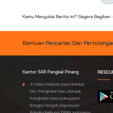
Kamu Menyukai Berita Ini? Segera Bagikan :
B
A
N
T
U
A
N
P
E
N
C
A
R
I
A
N
D
A
N
P
E
R
T
O
L
O
N
G
A
Kantor SAR Pangkal Pinang
RESCU
Jl. Pulau Pelepas, Desa Beluluk,
Kec. Pangkalan Baru, Beluluk,
Pangkalan Baru, Kabupaten
Bangka Tengah, Kepulauan
Bangka Belitung 33684, Indonesia