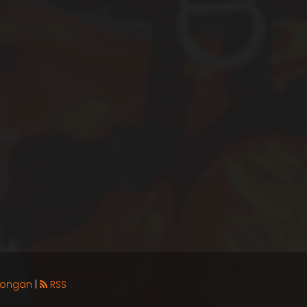
longan
|
RSS