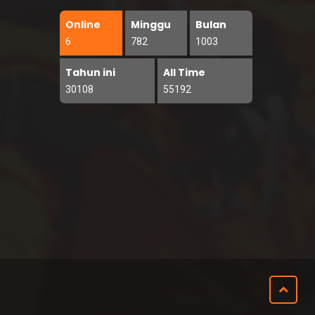
Online
Minggu
Bulan
6
782
1003
Tahun ini
All Time
30108
55192