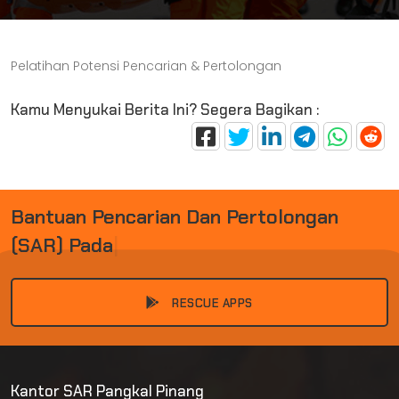
Pelatihan Potensi Pencarian & Pertolongan
Kamu Menyukai Berita Ini? Segera Bagikan :
B
A
N
T
U
A
N
P
E
N
C
A
R
I
A
N
D
A
N
P
E
R
T
O
L
O
N
G
A
N
(
S
A
R
)
P
A
D
A
K
E
|
RESCUE APPS
Kantor SAR Pangkal Pinang