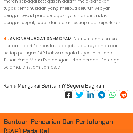
merah sebagai ketegasan dalam melaksanakan
tugas kemanusiaan yang meliputi seluruh wilayah
dengan tekad para petugasnya untuk bertindak
dengan cepat, tepat dan berani setiap saat diperlukan.
4 .
AVIGNAM JAGAT SAMAGRAM.
Namun demikian, sila
pertama dari Pancasila sebagai suatu keyakinan dari
setiap petugas SAR bahwa segala tugas ini diridhoi
Tuhan Yang Maha Esa dengan tetap berdoa "Semoga
Selamatlah Alam Semesta".
Kamu Menyukai Berita Ini? Segera Bagikan :
B
A
N
T
U
A
N
P
E
N
C
A
R
I
A
N
D
A
N
P
E
R
T
O
L
O
N
G
A
N
(
S
A
R
)
P
A
D
A
K
E
C
E
L
|