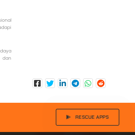
ional
adapi
 daya
n dan
RESCUE APPS