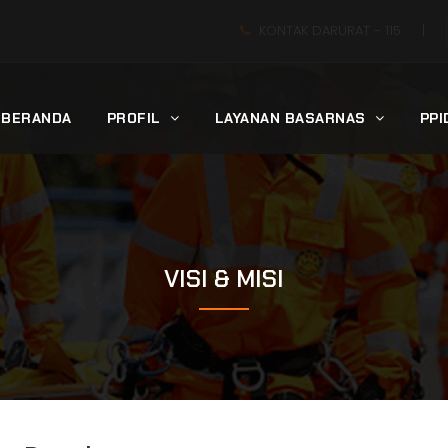
KONTAK DARURAT -
115
|
BERANDA
PROFIL
LAYANAN BASARNAS
PP
VISI & MISI