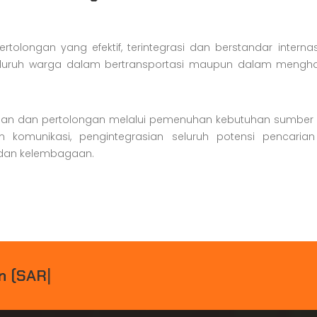
olongan yang efektif, terintegrasi dan berstandar internas
luruh warga dalam bertransportasi maupun dalam mengh
ian dan pertolongan melalui pemenuhan kebutuhan sumber
 komunikasi, pengintegrasian seluruh potensi pencaria
i dan kelembagaan.
N
(
S
A
R
)
P
A
D
|