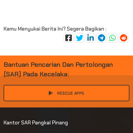
Kamu Menyukai Berita Ini? Segera Bagikan :
B
A
N
T
U
A
N
P
E
N
C
A
R
I
A
N
D
A
N
P
E
R
T
O
L
O
N
G
A
N
(
S
A
R
)
P
A
D
A
K
E
C
E
L
A
|
RESCUE APPS
Kantor SAR Pangkal Pinang